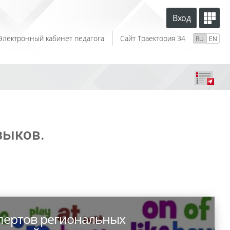
Вход
Электронный кабинет педагога
Сайт Траектория 34
RU
EN
зыков.
спертов региональных