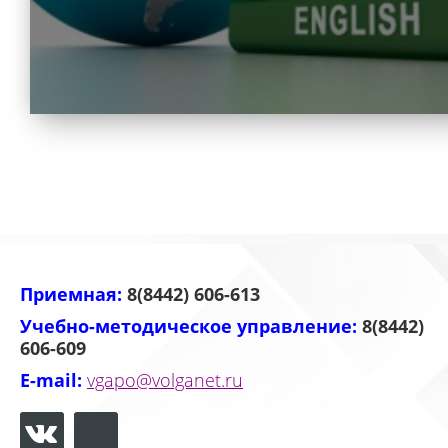
Приемная:
8(8442) 606-613
Учебно-методическое управление:
8(8442)
606-609
E-mail:
vgapo@volganet.ru