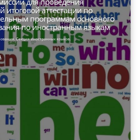
миссий для проведения
й итоговой аттестации по
ельным программам основного
вания по иностранным языкам
зования. Секция иностранных языков.
и