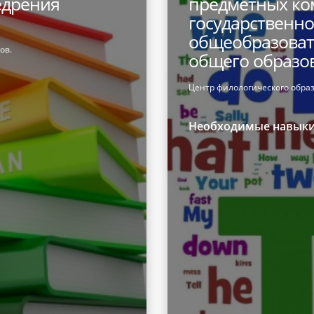
едрения
предметных ко
государственно
общеобразоват
ов.
общего образо
Центр филологического обра
Необходимые навык