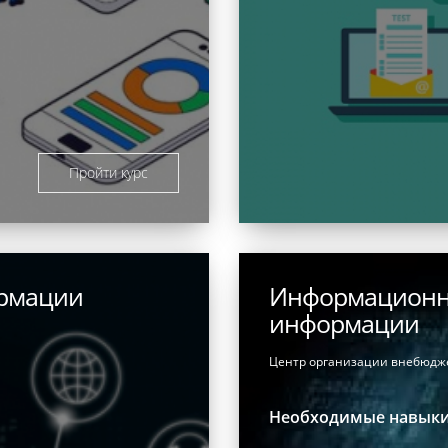
Пройти курс
ормации
Информационна
информации
Центр организации внебюдж
Необходимые навык