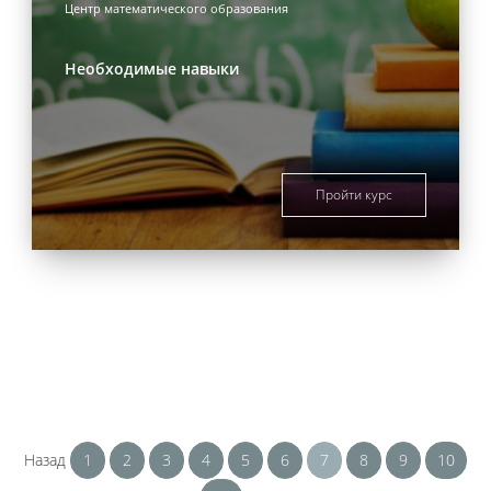
Центр математического образования
Необходимые навыки
Пройти курс
Назад
1
2
3
4
5
6
7
8
9
10