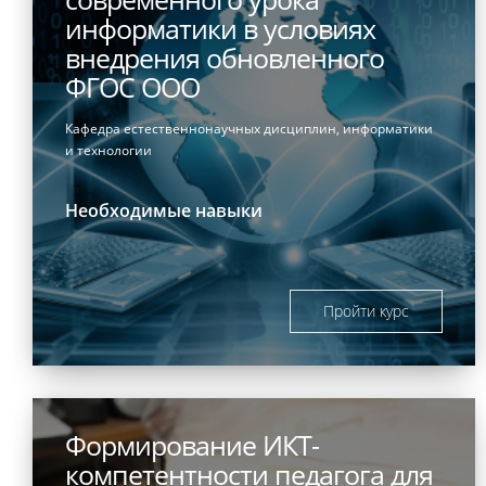
информатики в условиях
внедрения обновленного
ФГОС ООО
Кафедра естественнонаучных дисциплин, информатики
и технологии
Необходимые навыки
Пройти курс
Формирование ИКТ-
компетентности педагога для